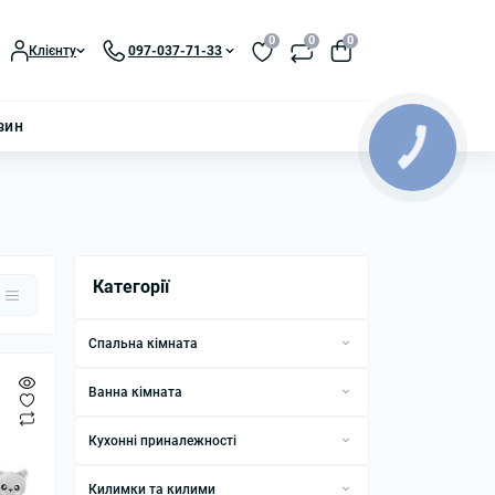
0
0
0
Клієнту
097-037-71-33
зин
КНОПКА
ЗВ'ЯЗКУ
Категорії
Спальна кімната
Постільна білизна
Ванна кімната
Подушки
Рушники
Кухонні приналежності
Ковдри
Комплекти аксесуарів для ванної
Рушники кухонні
Покривала
Килимки та килими