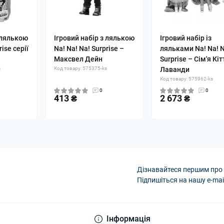
з лялькою
Ігровий набір з лялькою
Ігровий набір із
rise cерії
Na! Na! Na! Surprise –
ляльками Na! Na! N
Максвел Дейн
Surprise – Сім'я Кіт
s
Код товару: 575375-ks
Лаванди
Код товару: 575962-ks
0
0
413 ₴
2 673 ₴
Дізнавайтеся першим про 
Підпишіться на нашу e-mai
Політика конфіденці
Інформація