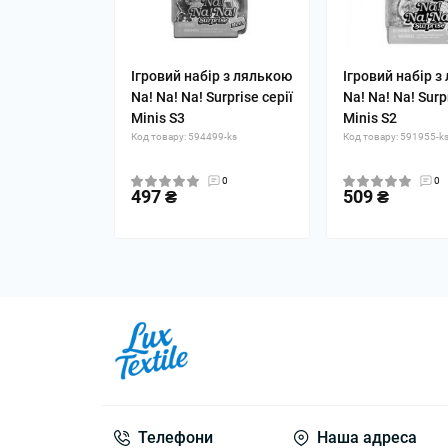
Ігровий набір з лялькою
Ігровий набір 
Na! Na! Na! Surprise серії
Na! Na! Na! Surp
Minis S3
Minis S2
Код товару: 594499-ks
Код товару: 591955-k
0
0
497 ₴
509 ₴
Телефони
Наша адреса