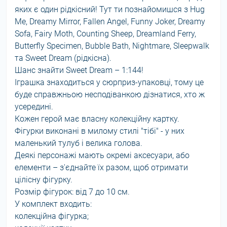
яких є один рідкісний! Тут ти познайомишся з Hug
Me, Dreamy Mirror, Fallen Angel, Funny Joker, Dreamy
Sofa, Fairy Moth, Counting Sheep, Dreamland Ferry,
Butterfly Specimen, Bubble Bath, Nightmare, Sleepwalk
та Sweet Dream (рідкісна).
Шанс знайти Sweet Dream – 1:144!
Іграшка знаходиться у сюрприз-упаковці, тому це
буде справжньою несподіванкою дізнатися, хто ж
усередині.
Кожен герой має власну колекційну картку.
Фігурки виконані в милому стилі "тібі" - у них
маленький тулуб і велика голова.
Деякі персонажі мають окремі аксесуари, або
елементи – з'єднайте їх разом, щоб отримати
цілісну фігурку.
Розмір фігурок: від 7 до 10 см.
У комплект входить:
колекційна фігурка;