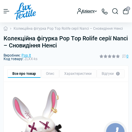
0
Клієнту
Колекційна фігурка Pор Tор Rolife серії Nanci – Сновидіння Ненсі
Колекційна фігурка Pор Tор Rolife серії Nanci
– Сновидіння Ненсі
Виробник:
Pop It
0
Код товару:
ZLXX-ks
Все про товар
Опис
Характеристики
Відгуки
0