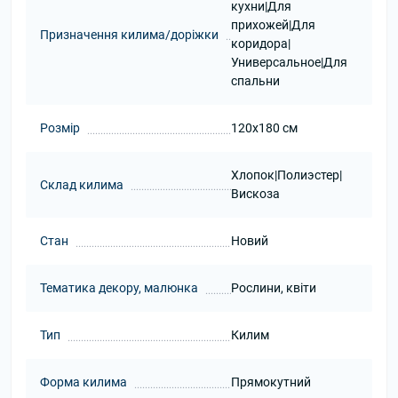
кухни|Для
прихожей|Для
Призначення килима/доріжки
коридора|
Универсальное|Для
спальни
Розмір
120x180 см
Хлопок|Полиэстер|
Склад килима
Вискоза
Стан
Новий
Тематика декору, малюнка
Рослини, квіти
Тип
Килим
Форма килима
Прямокутний