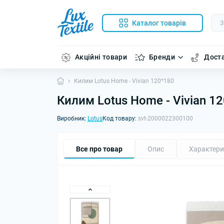
Каталог товарів
Акційні товари
Бренди
Доста
Килим Lotus Home - Vivian 120*180
Килим Lotus Home - Vivian 1
Виробник:
Lotus
Код товару:
svt-2000022300100
Все про товар
Опис
Характери