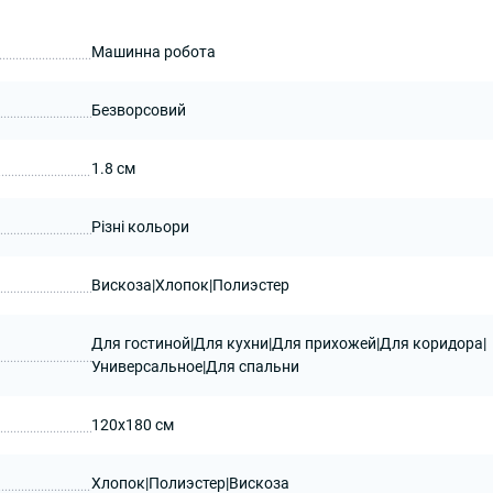
Машинна робота
Безворсовий
1.8 см
Різні кольори
Вискоза|Хлопок|Полиэстер
Для гостиной|Для кухни|Для прихожей|Для коридора|
Универсальное|Для спальни
120x180 см
Хлопок|Полиэстер|Вискоза