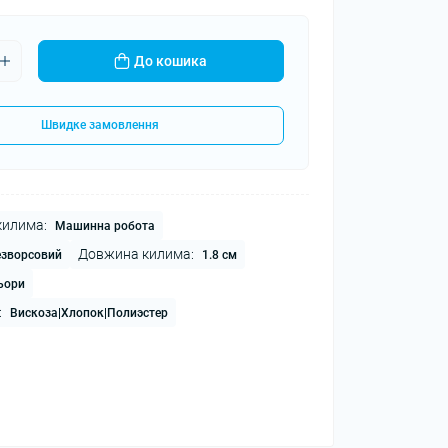
До кошика
Швидке замовлення
килима:
Машинна робота
Довжина килима:
езворсовий
1.8 см
льори
:
Вискоза|Хлопок|Полиэстер