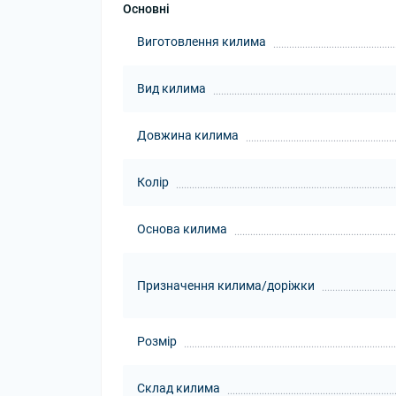
Основні
Виготовлення килима
Вид килима
Довжина килима
Колір
Основа килима
Призначення килима/доріжки
Розмір
Склад килима