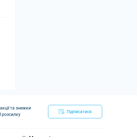
акції та знижки
Підписатися
l розсилку
йності