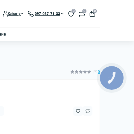
0
0
0
Клієнту
097-037-71-33
зин
0
і