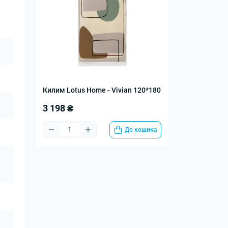
Килим Lotus Home - Vivian 120*180
3 198 ₴
До кошика