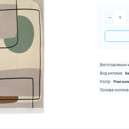
Виготовлення 
Вид килима:
Б
Колір:
Різні ко
Основа килима