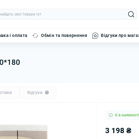
вка і оплата
Обмін та повернення
Відгуки про мага
20*180
стики
Відгуки
0
Є в наявност
3 198 ₴