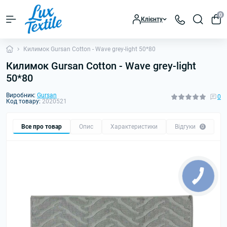
0
Клієнту
Килимок Gursan Cotton - Wave grey-light 50*80
Килимок Gursan Cotton - Wave grey-light
50*80
Виробник:
Gursan
0
Код товару:
2020521
Все про товар
Опис
Характеристики
Відгуки
0