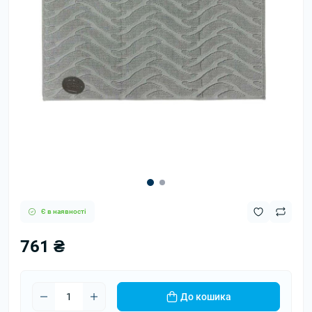
Є в наявності
761 ₴
До кошика