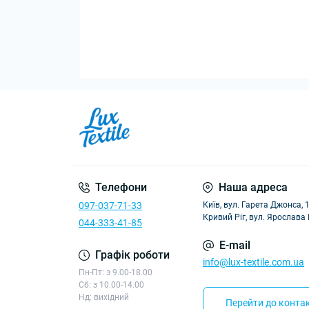
Телефони
Наша адреса
097-037-71-33
Київ, вул. Гарета Джонса, 
Кривий Ріг, вул. Ярослава
044-333-41-85
E-mail
Графік роботи
info@lux-textile.com.ua
Пн-Пт: з 9.00-18.00
Сб: з 10.00-14.00
Нд: вихідний
Перейти до контак