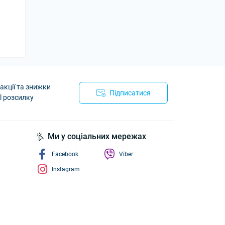
акції та знижки
Підписатися
l розсилку
йності
Ми у соціальних мережах
Facebook
Viber
Instagram