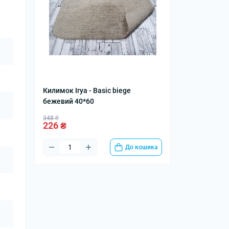
Килимок Irya - Basic biege
бежевий 40*60
348 ₴
226 ₴
До кошика