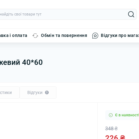
вка і оплата
Обмін та повернення
Відгуки про мага
ежевий 40*60
стики
Відгуки
0
Є в наявност
348 ₴
226 ₴