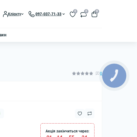
0
0
0
Клієнту
097-037-71-33
зин
0
і
Акція закінчиться через: