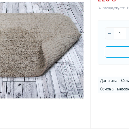
Ви заощаджуєте:
1
Довжина:
60 с
Основа:
Бавов