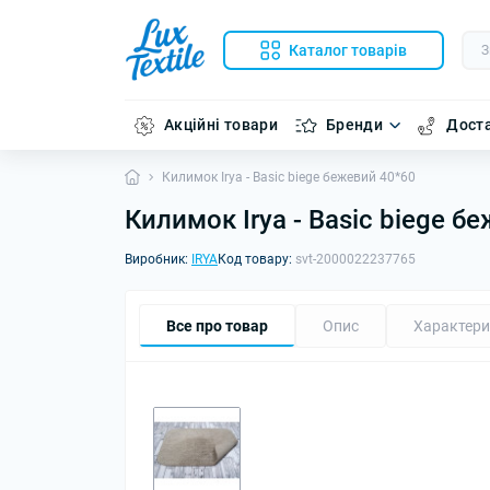
Каталог товарів
Акційні товари
Бренди
Доста
Килимок Irya - Basic biege бежевий 40*60
Килимок Irya - Basic biege б
Виробник:
IRYA
Код товару:
svt-2000022237765
Все про товар
Опис
Характери