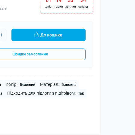
01
:
14
:
55
:
23
днів
годин
хвилин
секунд
22 ₴
До кошика
Швидке замовлення
Колір:
Матеріал:
м
Бежевий
Бавовна
Підходить для підлоги з підігрівом:
на
Так