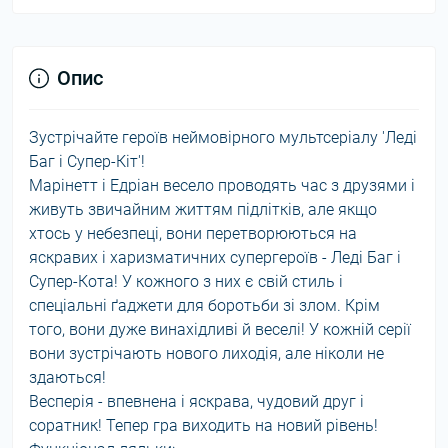
Опис
Зустрічайте героїв неймовірного мультсеріалу 'Леді
Баг і Супер-Кіт'!
Марінетт і Едріан весело проводять час з друзями і
живуть звичайним життям підлітків, але якщо
хтось у небезпеці, вони перетворюються на
яскравих і харизматичних супергероїв - Леді Баг і
Супер-Кота! У кожного з них є свій стиль і
спеціальні ґаджети для боротьби зі злом. Крім
того, вони дуже винахідливі й веселі! У кожній серії
вони зустрічають нового лиходія, але ніколи не
здаються!
Весперія - впевнена і яскрава, чудовий друг і
соратник! Тепер гра виходить на новий рівень!