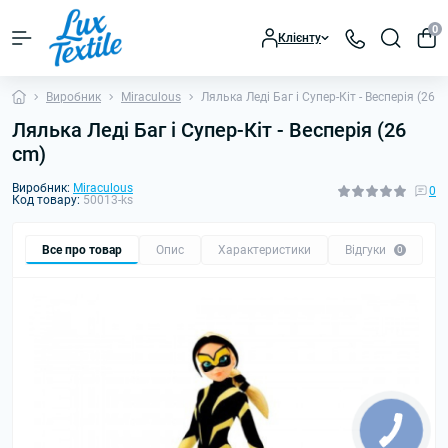
0
Клієнту
Виробник
Miraculous
Лялька Леді Баг і Супер-Кіт - Весперія (26 с
Лялька Леді Баг і Супер-Кіт - Весперія (26
сm)
Виробник:
Miraculous
0
Код товару:
50013-ks
Все про товар
Опис
Характеристики
Відгуки
0