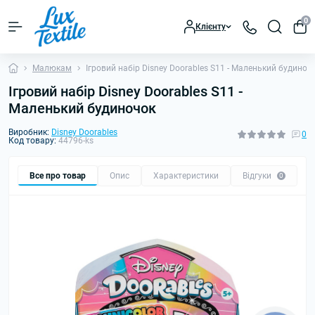
0
Клієнту
Малюкам
Ігровий набір Disney Doorables S11 - Маленький будиноч
Ігровий набір Disney Doorables S11 -
Маленький будиночок
Виробник:
Disney Doorables
0
Код товару:
44796-ks
Все про товар
Опис
Характеристики
Відгуки
0