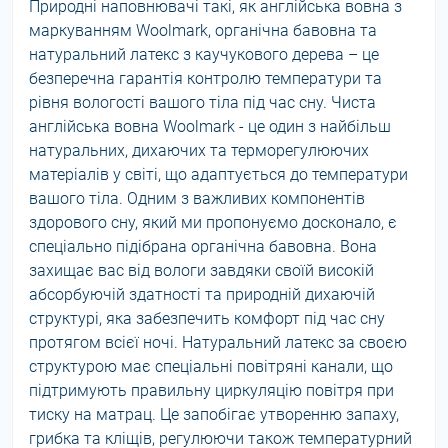
Природні наповнювачі такі, як англійська вовна з
маркуванням Woolmark, органічна бавовна та
натуральний латекс з каучукового дерева – це
безперечна гарантія контролю температури та
рівня вологості вашого тіла під час сну. Чиста
англійська вовна Woolmark - це один з найбільш
натуральних, дихаючих та терморегулюючих
матеріалів у світі, що адаптується до температури
вашого тіла. Одним з важливих компонентів
здорового сну, який ми пропонуємо досконало, є
спеціально підібрана органічна бавовна. Вона
захищає вас від вологи завдяки своїй високій
абсорбуючій здатності та природній дихаючій
структурі, яка забезпечить комфорт під час сну
протягом всієї ночі. Натуральний латекс за своєю
структурою має спеціальні повітряні канали, що
підтримують правильну циркуляцію повітря при
тиску на матрац. Це запобігає утворенню запаху,
грибка та кліщів, регулюючи також температурний