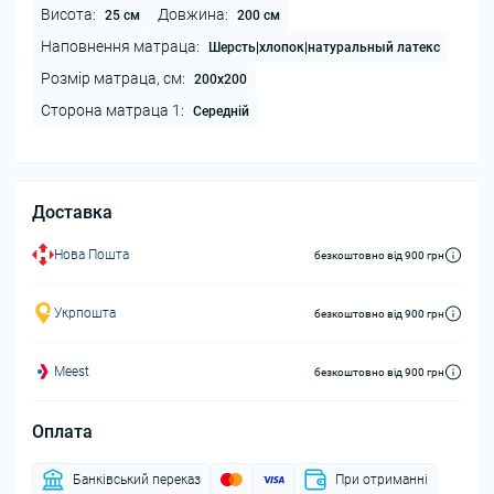
Висота:
Довжина:
25 см
200 см
Наповнення матраца:
Шерсть|хлопок|натуральный латекс
Розмір матраца, см:
200х200
Сторона матраца 1:
Середній
Доставка
Нова Пошта
безкоштовно від 900 грн
Укрпошта
безкоштовно від 900 грн
Meest
безкоштовно від 900 грн
Оплата
Банківський переказ
При отриманні