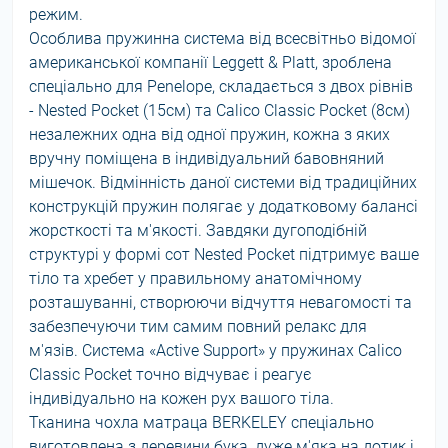
режим.
Особлива пружинна система від всесвітньо відомої
американської компанії Leggett & Platt, зроблена
спеціально для Penelope, складається з двох рівнів
- Nested Pocket (15см) та Calico Classic Pocket (8см)
незалежних одна від одної пружин, кожна з яких
вручну поміщена в індивідуальний бавовняний
мішечок. Відмінність даної системи від традиційних
конструкцій пружин полягає у додатковому балансі
жорсткості та м'якості. Завдяки дугоподібній
структурі у формі сот Nested Pocket підтримує ваше
тіло та хребет у правильному анатомічному
розташуванні, створюючи відчуття невагомості та
забезпечуючи тим самим повний релакс для
м'язів. Система «Active Support» у пружинах Calico
Classic Pocket точно відчуває і реагує
індивідуально на кожен рух вашого тіла.
Тканина чохла матраца BERKELEY спеціально
виготовлена з деревини бука, дуже м'яка на дотик і