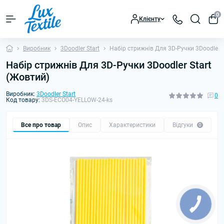
0
Клієнту
Виробник
3Doodler Start
Набір стрижнів Для 3D-Ручки 3Doodler S
Набір стрижнів Для 3D-Ручки 3Doodler Start
(Жовтий)
Виробник:
3Doodler Start
0
Код товару:
3DS-ECO04-YELLOW-24-ks
Все про товар
Опис
Характеристики
Відгуки
0