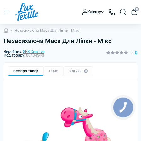
0
Клієнту
Незасихаюча Маса Для Ліпки - Мікс
Незасихаюча Маса Для Ліпки - Мікс
Виробник:
SES Creatіve
0
Код товару:
00434S-ks
Все про товар
Опис
Відгуки
0