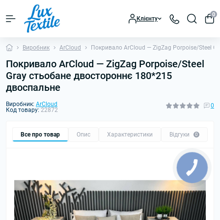
0
Клієнту
Виробник
ArCloud
Покривало ArCloud — ZigZag Porpoise/Steel 
Покривало ArCloud — ZigZag Porpoise/Steel
Gray стьобане двостороннє 180*215
двоспальне
Виробник:
ArCloud
0
Код товару:
22872
Все про товар
Опис
Характеристики
Відгуки
0