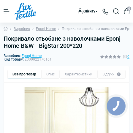
0
Клієнту
Виробник
Eponj Home
Покривало стьобане з наволочками Eponj
Покривало стьобане з наволочками Eponj
Home B&W - BigStar 200*220
Виробник:
Eponj Home
0
Код товару:
2000022170161
Все про товар
Опис
Характеристики
Відгуки
0