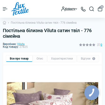
0
Клієнту
Постільна білизна Viluta сатин твіл - 776 сімейна
Постільна білизна Viluta сатин твіл - 776
сімейна
Виробник:
Viluta
0
Код товару:
27825
Все про товар
Опис
Характеристики
Відгуки
0