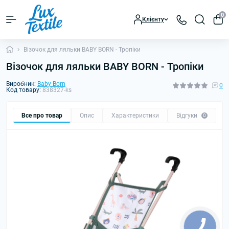
0
Клієнту
Візочок для ляльки BABY BORN - Тропіки
Візочок для ляльки BABY BORN - Тропіки
Виробник:
Baby Born
0
Код товару:
838327-ks
Все про товар
Опис
Характеристики
Відгуки
0