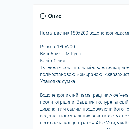
Опис
Наматрасник 180х200 водонепроницаемый
Розмір: 180х200
Виробник: ТМ Руно
Колір: білий
Тканина чохла: проламінована жакардова
поліуретановою мембраною" Аквазахист
Упаковка: сумка
Водонепроникний наматрацник Aloe Vera
пролитої рідини. Завдяки поліуретанові
дивана, тим самим продовжуючи його те
водовідштовхувальних властивостях не
просочена концентратом Aloe Vera, який з