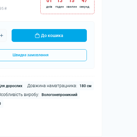
01
:
13
:
15
:
47
днів
годин
хвилин
секунд
95 ₴
До кошика
Швидке замовлення
Довжина наматрацника:
ля дорослих
180 см
Особливість виробу:
Вологонепроникний
0