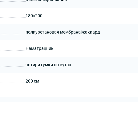
180x200
полиуретановая мембрана|жаккард
Наматрацник
чотири гумки по кутах
200 см