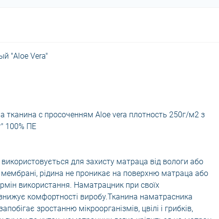
 "Aloe Vera"
 тканина с просоченням Аloe vera плотность 250г/м2 з
" 100% ПЕ
 використовується для захисту матраца від вологи або
й мембрані, рідина не проникає на поверхню матраца або
рмін використання. Наматрацник при своїх
 знижує комфортності виробу.Тканина наматрасника
апобігає зростанню мікроорганізмів, цвілі і грибків,