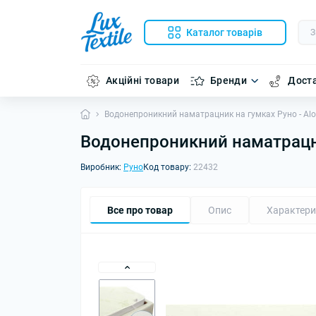
Каталог товарів
Акційні товари
Бренди
Доста
Водонепроникний наматрацник на гумках Руно - Aloe
Водонепроникний наматрацник
Виробник:
Руно
Код товару:
22432
Все про товар
Опис
Характери