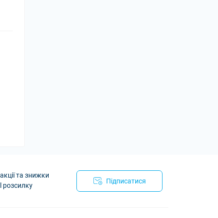
акції та знижки
Підписатися
l розсилку
йності