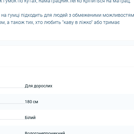
нок гумок по кутах, наматрацник легко кріпиться на матрац,
 на гумці підходить для людей з обмеженими можливостям
, а також тих, хто любить "каву в ліжко" або тримає
Для дорослих
180 см
Білий
Вологонепроникний