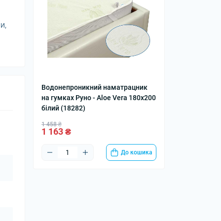
и,
Водонепроникний наматрацник
на гумках Руно - Aloe Vera 180x200
білий (18282)
1 458 ₴
1 163 ₴
До кошика