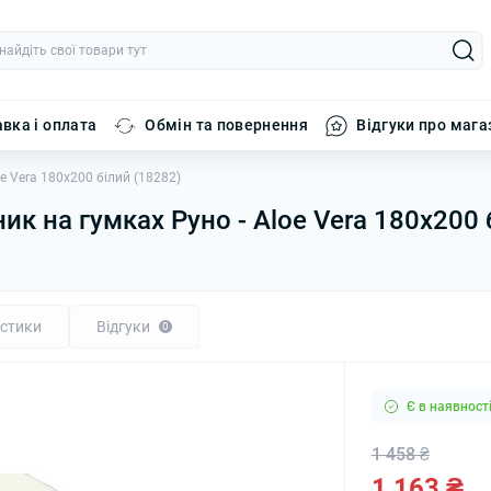
вка і оплата
Обмін та повернення
Відгуки про мага
 Vera 180x200 білий (18282)
 на гумках Руно - Aloe Vera 180x200 
стики
Відгуки
0
Є в наявност
1 458 ₴
1 163 ₴