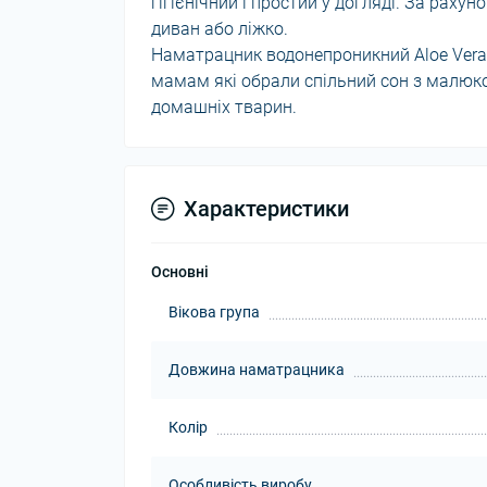
гігієнічний і простий у догляді. За раху
диван або ліжко.
Наматрацник водонепроникний Aloe Vera
мамам які обрали спільний сон з малюком
домашніх тварин.
Характеристики
Основні
Вікова група
Довжина наматрацника
Колір
Особливість виробу