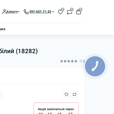
0
0
0
Клієнту
097-037-71-33
зин
білий (18282)
0
і
Акція закінчиться через: