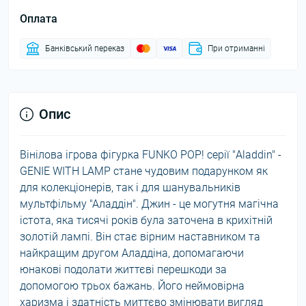
Оплата
Банківський переказ
При отриманні
Опис
Вінілова ігрова фігурка FUNKO POP! серії "Aladdin" -
GENIE WITH LAMP стане чудовим подарунком як
для колекціонерів, так і для шанувальників
мультфільму "Аладдін". Джин - це могутня магічна
істота, яка тисячі років була заточена в крихітній
золотій лампі. Він стає вірним наставником та
найкращим другом Аладдіна, допомагаючи
юнакові подолати життєві перешкоди за
допомогою трьох бажань. Його неймовірна
харизма і здатність миттєво змінювати вигляд