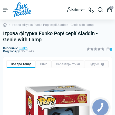
0
Клієнту
Ігрова фігурка Funko Pop! серії Aladdin - Genie with Lamp
Ігрова фігурка Funko Pop! серії Aladdin -
Genie with Lamp
Виробник:
Funko
0
Код товару:
35757-ks
Все про товар
Опис
Характеристики
Відгуки
0