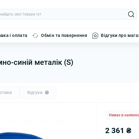
вка і оплата
Обмін та повернення
Відгуки про мага
но-синій металік (S)
стики
Відгуки
0
Немає в наявнос
2 361 ₴