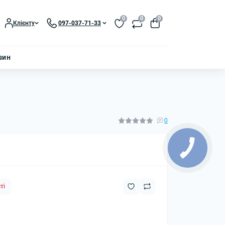
0
0
0
Клієнту
097-037-71-33
зин
0
ті