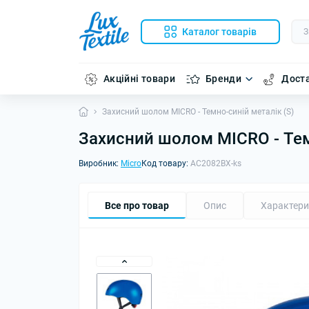
Каталог товарів
Акційні товари
Бренди
Доста
Захисний шолом MICRO - Темно-синій металік (S)
Захисний шолом MICRO - Тем
Виробник:
Micro
Код товару:
AC2082BX-ks
Все про товар
Опис
Характери