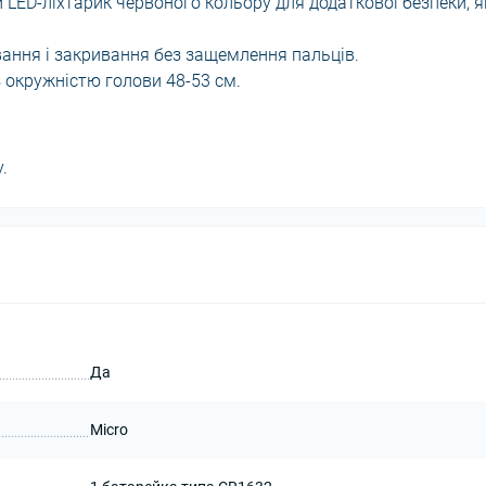
 LED-ліхтарик червоного кольору для додаткової безпеки, 
ивання і закривання без защемлення пальців.
з окружністю голови 48-53 см.
.
Да
Micro