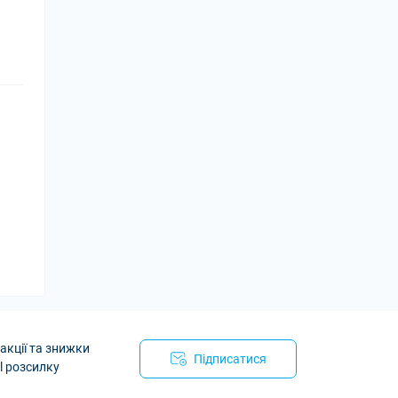
акції та знижки
Підписатися
l розсилку
йності