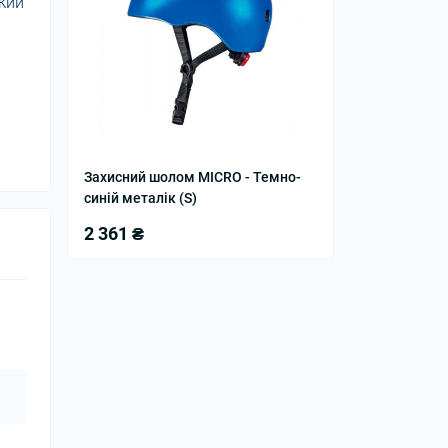
який
Захисний шолом MICRO - Темно-
синій металік (S)
2 361 ₴