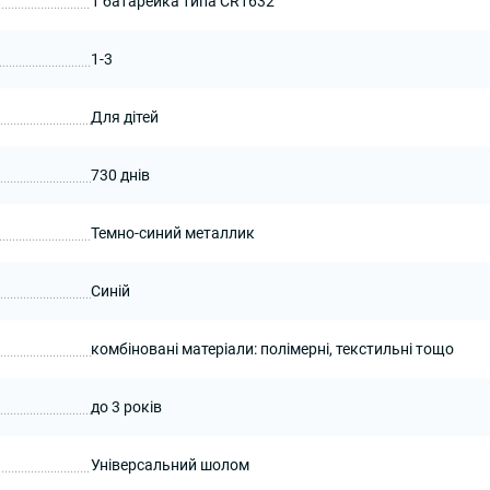
1 батарейка типа CR1632
1-3
Для дітей
730 днів
Темно-синий металлик
Синій
комбіновані матеріали: полімерні, текстильні тощо
до 3 років
Універсальний шолом