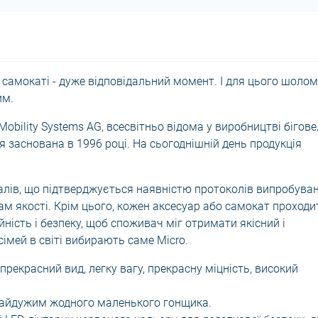
 самокаті - дуже відповідальний момент. І для цього шолом
им.
obility Systems AG, всесвітньо відома у виробництві бігове
ія заснована в 1996 році. На сьогоднішній день продукція
іалів, що підтверджується наявністю протоколів випробува
ам якості. Крім цього, кожен аксесуар або самокат проходи
йність і безпеку, щоб споживач міг отримати якісний і
імей в світі вибирають саме Micro.
рекрасний вид, легку вагу, прекрасну міцність, високий
байдужим жодного маленького гонщика.