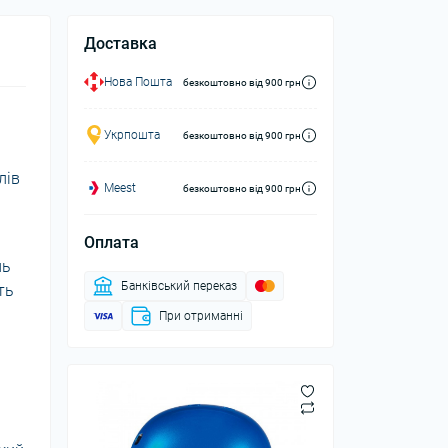
Доставка
Нова Пошта
безкоштовно від 900 грн
Укрпошта
безкоштовно від 900 грн
лів
Meest
безкоштовно від 900 грн
Оплата
нь
Банківський переказ
ть
При отриманні