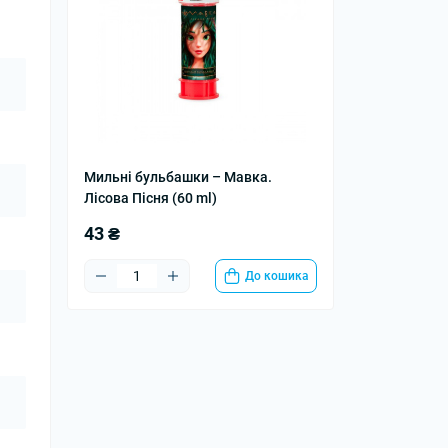
Мильні бульбашки – Мавка.
Лісова Пісня (60 ml)
43 ₴
До кошика