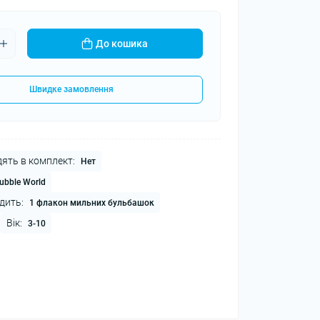
До кошика
Швидке замовлення
ять в комплект:
Нет
ubble World
дить:
1 флакон мильних бульбашок
Вік:
3-10