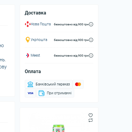
Доставка
Нова Пошта
безкоштовно від 900 грн
Укрпошта
безкоштовно від 900 грн
но
Meest
безкоштовно від 900 грн
нь.
ову
Оплата
Банківський переказ
При отриманні