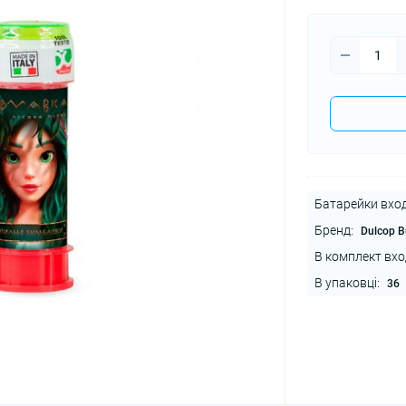
Батарейки вход
Бренд:
Dulcop B
В комплект вхо
В упаковці:
36