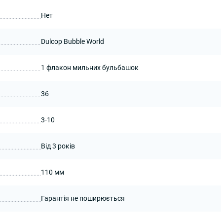
Нет
Dulcop Bubble World
1 флакон мильних бульбашок
36
3-10
Від 3 років
110 мм
Гарантія не поширюється