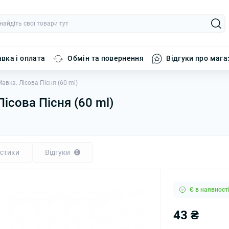
вка і оплата
Обмін та повернення
Відгуки про мага
вка. Лісова Пісня (60 ml)
ісова Пісня (60 ml)
стики
Відгуки
0
Є в наявност
43 ₴