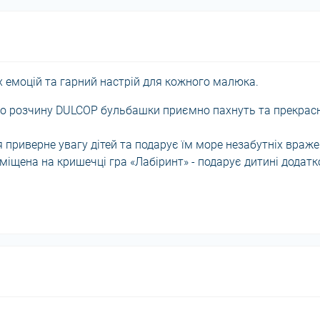
х емоцій та гарний настрій для кожного малюка.
го розчину DULCOP бульбашки приємно пахнуть та прекрас
 приверне увагу дітей та подарує їм море незабутніх враже
міщена на кришечці гра «Лабіринт» - подарує дитині додатк