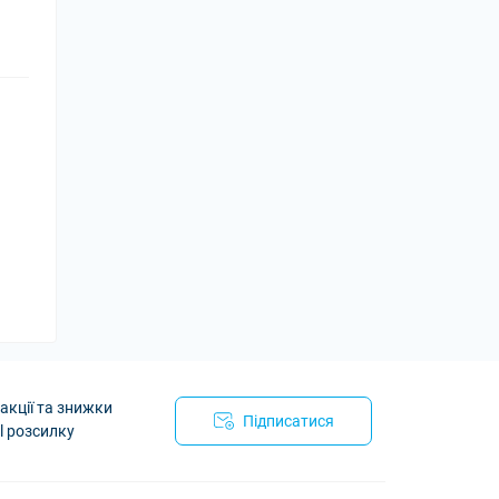
акції та знижки
Підписатися
l розсилку
йності