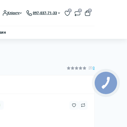
0
0
0
Клієнту
097-037-71-33
зин
0
і