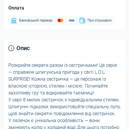
Оплата
Банківський переказ
При отриманні
Опис
Розкрийте секрети разом із сестричками! Ця серія
— справжня шпигунська пригода у світі L.O.L.
SURPRISE! Кожна сестричка — це персонаж із
власною історією, стилем і місією. Починайте
захопливу гру та відкривайте таємниці!
У серії 8 милих сестричок з індивідуальним стилем.
Шпигунні підказки: використовуйте спеціальну лупу,
щоб знайти секретні повідомлення від сестричок.
У лялечок є унікальна особливість — вони
змінюють колір у холодній воді.Для цього потрібно