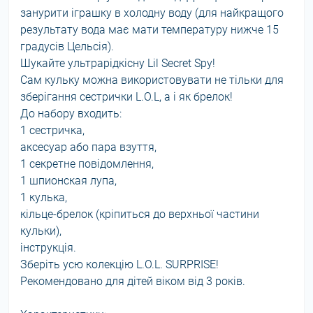
занурити іграшку в холодну воду (для найкращого
результату вода має мати температуру нижче 15
градусів Цельсія).
Шукайте ультрарідкісну Lil Secret Spy!
Сам кульку можна використовувати не тільки для
зберігання сестрички L.O.L, а і як брелок!
До набору входить:
1 сестричка,
аксесуар або пара взуття,
1 секретне повідомлення,
1 шпионская лупа,
1 кулька,
кільце-брелок (кріпиться до верхньої частини
кульки),
інструкція.
Зберіть усю колекцію L.O.L. SURPRISE!
Рекомендовано для дітей віком від 3 років.