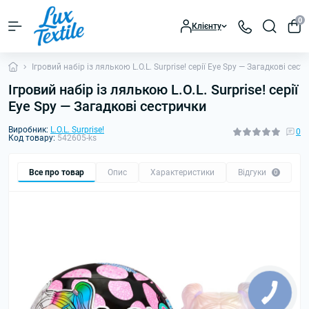
0
Клієнту
Ігровий набір із лялькою L.O.L. Surprise! серії Eye Spy — Загадкові сест
Ігровий набір із лялькою L.O.L. Surprise! серії
Eye Spy — Загадкові сестрички
Виробник:
L.O.L. Surprise!
0
Код товару:
542605-ks
Все про товар
Опис
Характеристики
Відгуки
0